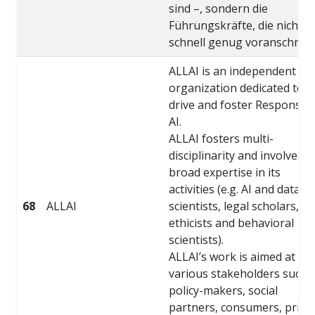
sind –, sondern die
Führungskräfte, die nicht
schnell genug voranschreit
ALLAI is an independent
organization dedicated to
drive and foster Responsibl
AI.
ALLAI fosters multi-
disciplinarity and involves
broad expertise in its
activities (e.g. AI and data-
68
ALLAI
scientists, legal scholars,
ethicists and behavioral
scientists).
ALLAI’s work is aimed at
various stakeholders such 
policy-makers, social
partners, consumers, priva