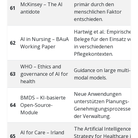
McKinsey – The AI
primär durch den
61
antidote
menschlichen Faktor
entschieden.
Hartwig et al.: Empirische
AI in Nursing – BAuA
Belege für den Einsatz von 
62
Working Paper
in verschiedenen
Pflegekontexten.
WHO – Ethics and
Guidance on large multi-
63
governance of AI for
modal models.
health
Neue Anwendungen
BMDS – KI-basierte
unterstützen Planungs- un
64
Open-Source-
Genehmigungsprozesse in
Module
der Verwaltung.
The Artificial Intelligence
AI for Care – Irland
65
Strategy for Healthcare in