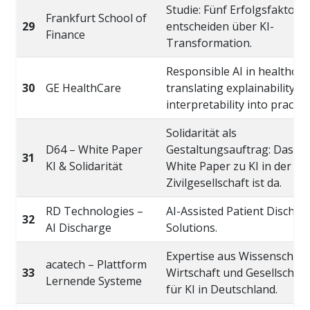
Studie: Fünf Erfolgsfaktore
Frankfurt School of
29
entscheiden über KI-
Finance
Transformation.
Responsible AI in healthcar
30
GE HealthCare
translating explainability a
interpretability into practice
Solidarität als
D64 – White Paper
Gestaltungsauftrag: Das n
31
KI & Solidarität
White Paper zu KI in der
Zivilgesellschaft ist da.
RD Technologies –
AI-Assisted Patient Dischar
32
AI Discharge
Solutions.
Expertise aus Wissenschaft
acatech – Plattform
33
Wirtschaft und Gesellschaft
Lernende Systeme
für KI in Deutschland.