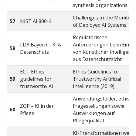
synthesis organizations.
Challenges to the Monitori
57
NIST AI 800-4
of Deployed AI Systems.
Regulatorische
LDA Bayern – KI &
Anforderungen beim Einsat
58
Datenschutz
von Künstlicher Intelligenz
aus Datenschutzsicht.
EC – Ethics
Ethics Guidelines for
59
guidelines for
Trustworthy Artificial
trustworthy AI
Intelligence (2019).
Anwendungsfelder, ethisch
ZQP – KI in der
Fragestellungen sowie
60
Pflege
Auswirkungen auf
Pflegequalität.
KI-Transformationen werd