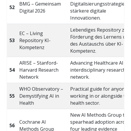
BMG – Gemeinsam
Digitalisierungsstrategie fü
52
Digital 2026
stärkere digitale
Innovationen.
Lebendiges Repository zur
EC – Living
Förderung des Lernens un
53
Repository KI-
des Austauschs über KI-
Kompetenz
Kompetenz.
ARISE – Stanford-
Advancing Healthcare AI –
54
Harvard Research
interdisciplinary research
Network
network.
WHO Observatory –
Practical guide for anyone
55
Demystifying AI in
working in or alongside the
Health
health sector.
New AI Methods Group to
Cochrane AI
spearhead adoption across
56
Methods Group
four leading evidence