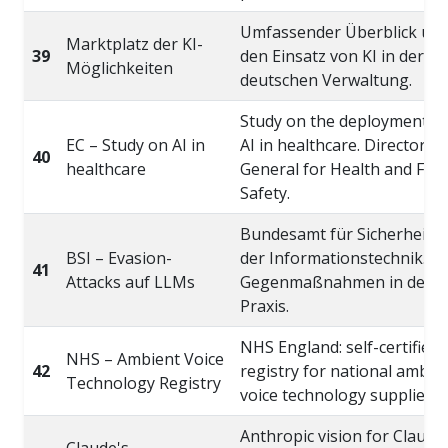
Umfassender Überblick üb
Marktplatz der KI-
39
den Einsatz von KI in der
Möglichkeiten
deutschen Verwaltung.
Study on the deployment of
EC – Study on AI in
AI in healthcare. Directorat
40
healthcare
General for Health and Foo
Safety.
Bundesamt für Sicherheit i
BSI – Evasion-
der Informationstechnik.
41
Attacks auf LLMs
Gegenmaßnahmen in der
Praxis.
NHS England: self-certified
NHS – Ambient Voice
42
registry for national ambie
Technology Registry
voice technology suppliers.
Anthropic vision for Claude
Claude's