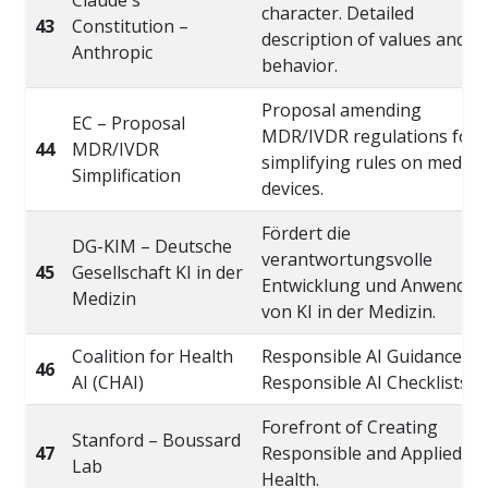
character. Detailed
43
Constitution –
description of values and
Anthropic
behavior.
Proposal amending
EC – Proposal
MDR/IVDR regulations for
44
MDR/IVDR
simplifying rules on medical
Simplification
devices.
Fördert die
DG-KIM – Deutsche
verantwortungsvolle
45
Gesellschaft KI in der
Entwicklung und Anwendu
Medizin
von KI in der Medizin.
Coalition for Health
Responsible AI Guidance an
46
AI (CHAI)
Responsible AI Checklists.
Forefront of Creating
Stanford – Boussard
47
Responsible and Applied AI 
Lab
Health.