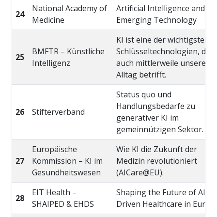
National Academy of
Artificial Intelligence and
24
Medicine
Emerging Technology
KI ist eine der wichtigsten
BMFTR – Künstliche
Schlüsseltechnologien, die
25
Intelligenz
auch mittlerweile unseren
Alltag betrifft.
Status quo und
Handlungsbedarfe zu
26
Stifterverband
generativer KI im
gemeinnützigen Sektor.
Europäische
Wie KI die Zukunft der
27
Kommission – KI im
Medizin revolutioniert
Gesundheitswesen
(AICare@EU).
EIT Health –
Shaping the Future of AI-
28
SHAIPED & EHDS
Driven Healthcare in Europ