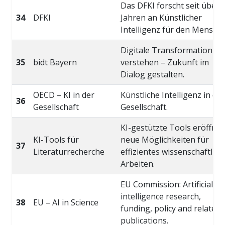
Das DFKI forscht seit über 
34
DFKI
Jahren an Künstlicher
Intelligenz für den Mensche
Digitale Transformation
35
bidt Bayern
verstehen – Zukunft im
Dialog gestalten.
OECD – KI in der
Künstliche Intelligenz in der
36
Gesellschaft
Gesellschaft.
KI-gestützte Tools eröffne
KI-Tools für
neue Möglichkeiten für
37
Literaturrecherche
effizientes wissenschaftlich
Arbeiten.
EU Commission: Artificial
intelligence research,
38
EU – AI in Science
funding, policy and related
publications.