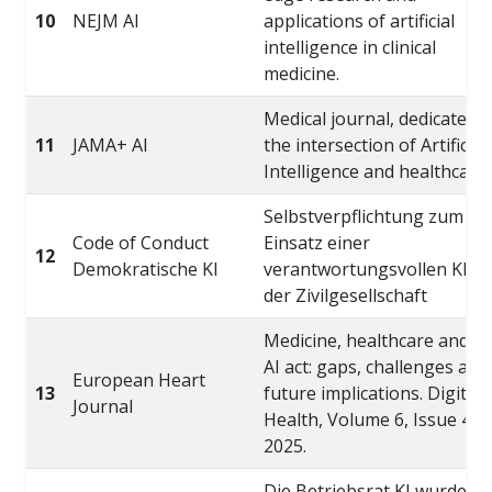
10
NEJM AI
applications of artificial
intelligence in clinical
medicine.
Medical journal, dedicated t
11
JAMA+ AI
the intersection of Artificial
Intelligence and healthcare.
Selbstverpflichtung zum
Code of Conduct
Einsatz einer
12
Demokratische KI
verantwortungsvollen KI in
der Zivilgesellschaft
Medicine, healthcare and t
AI act: gaps, challenges and
European Heart
13
future implications. Digital
Journal
Health, Volume 6, Issue 4, J
2025.
Die Betriebsrat KI wurde mi