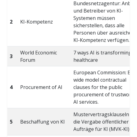
Bundesnetzagentur: Anbiet
und Betreiber von KI-
Systemen müssen
2
KI-Kompetenz
sicherstellen, dass alle
Personen über ausreichen
KI-Kompetenz verfügen.
World Economic
7 ways AI is transforming
3
Forum
healthcare
European Commission: EU
wide model contractual
4
Procurement of AI
clauses for the public
procurement of trustworth
AI services.
Mustervertragsklauseln fü
5
Beschaffung von KI
die Vergabe öffentlicher
Aufträge für KI (MVK-KI)