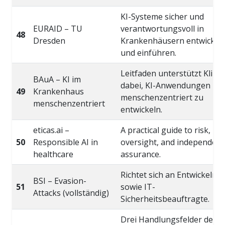
KI-Systeme sicher und
EURAID – TU
verantwortungsvoll in
48
Dresden
Krankenhäusern entwickel
und einführen.
Leitfaden unterstützt Klini
BAuA – KI im
dabei, KI-Anwendungen
49
Krankenhaus
menschenzentriert zu
menschenzentriert
entwickeln.
eticas.ai –
A practical guide to risk,
50
Responsible AI in
oversight, and independent
healthcare
assurance.
Richtet sich an Entwickelnd
BSI – Evasion-
51
sowie IT-
Attacks (vollständig)
Sicherheitsbeauftragte.
Drei Handlungsfelder der