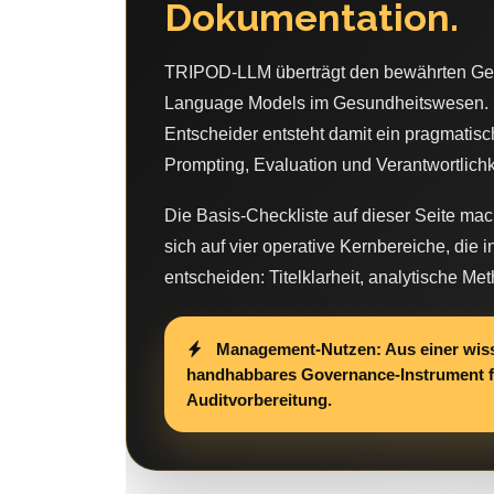
Dokumentation.
TRIPOD-LLM überträgt den bewährten Geda
Language Models im Gesundheitswesen. F
Entscheider entsteht damit ein pragmatis
Prompting, Evaluation und Verantwortlichke
Die Basis-Checkliste auf dieser Seite mac
sich auf vier operative Kernbereiche, die i
entscheiden: Titelklarheit, analytische 
Management-Nutzen: Aus einer wisse
handhabbares Governance-Instrument fü
Auditvorbereitung.