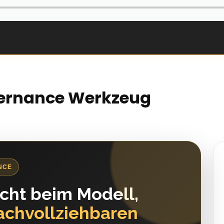
vernance Werkzeug
NCE
icht beim Modell,
achvollziehbaren