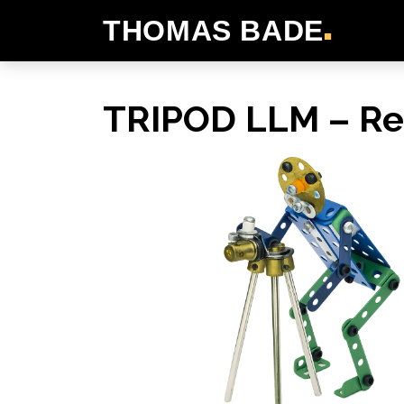
THOMAS BADE
■
TRIPOD LLM – Rep