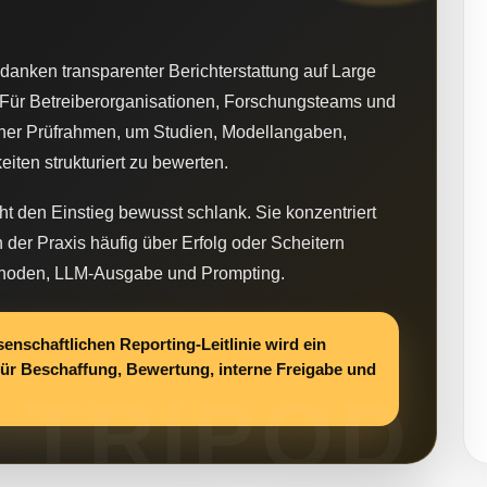
nken transparenter Berichterstattung auf Large
ür Betreiberorganisationen, Forschungsteams und
cher Prüfrahmen, um Studien, Modellangaben,
iten strukturiert zu bewerten.
ht den Einstieg bewusst schlank. Sie konzentriert
n der Praxis häufig über Erfolg oder Scheitern
Methoden, LLM-Ausgabe und Prompting.
nschaftlichen Reporting-Leitlinie wird ein
r Beschaffung, Bewertung, interne Freigabe und