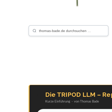
🎧
Die TRIPOD LLM – Repo
Kurze Einführung · von Thomas Bade