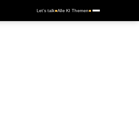
Let’s talk
Alle KI Themen
■
■