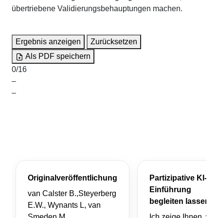
übertriebene Validierungsbehauptungen machen.
0 von 16 Aussagen markiert
Ergebnis anzeigen
Zurücksetzen
Als PDF speichern
0/16
–
–
Originalveröffentlichung
Partizipative KI-
Einführung
van Calster B.,Steyerberg
begleiten lassen?
E.W., Wynants L, van
Smeden M.
Ich zeige Ihnen, wie