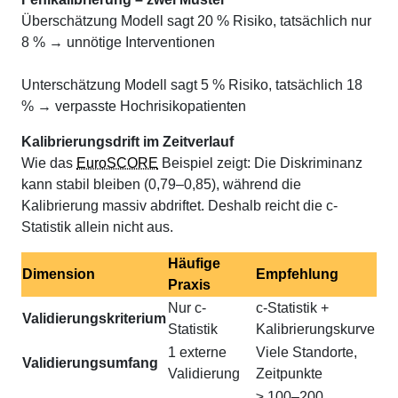
Überschätzung
Modell sagt 20 % Risiko, tatsächlich nur
8 % → unnötige Interventionen
Unterschätzung
Modell sagt 5 % Risiko, tatsächlich 18
% → verpasste Hochrisikopatienten
Kalibrierungsdrift im Zeitverlauf
Wie das
EuroSCORE
Beispiel zeigt: Die Diskriminanz
kann stabil bleiben (0,79–0,85), während die
Kalibrierung massiv abdriftet. Deshalb reicht die c-
Statistik allein nicht aus.
Häufige
Dimension
Empfehlung
Praxis
Nur c-
c-Statistik +
Validierungskriterium
Statistik
Kalibrierungskurve
1 externe
Viele Standorte,
Validierungsumfang
Validierung
Zeitpunkte
≥ 100–200