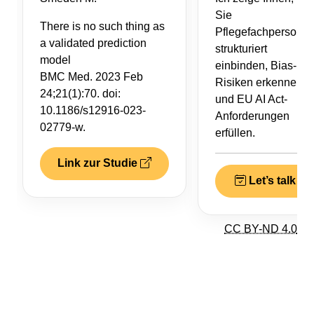
Sie
There is no such thing as
Pflegefachpersone
a validated prediction
strukturiert
model
einbinden, Bias-
BMC Med. 2023 Feb
Risiken erkennen
24;21(1):70. doi:
und EU AI Act-
10.1186/s12916-023-
Anforderungen
02779-w.
erfüllen.
Link zur Studie
Let’s talk
CC BY-ND 4.0