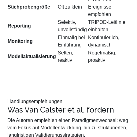
Stichprobengröße
Oft zu klein
Ereignisse
empfohlen
Selektiv,
TRIPOD-Leitlinie
Reporting
unvollständig
einhalten
Einmalig bei
Kontinuierlich,
Monitoring
Einführung
dynamisch
Selten,
Regelmäßig,
Modellaktualisierung
reaktiv
proaktiv
Handlungsempfehlungen
Was Van Calster et al. fordern
Die Autoren empfehlen einen Paradigmenwechsel: weg
vom Fokus auf Modellentwicklung, hin zu strukturierten,
langfristigen Validierungsstrategien.