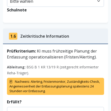
Schulnote
1.6
Zeitkritische Information
Prüfkriterium:
KI muss frühzeitige Planung der
Entlassung operationalisieren (Fristen/Alerting).
Ableitung:
BSG B 1 KR 13/19 R (zeitgerecht informierter
Reha-Träger).
Nachweis: Alerting, Fristenmonitor, Zuständigkeits-Check,
Angemessenheit der Entlassungsplanung spätestens 24
Stunden vor Entlassung.
Erfüllt?