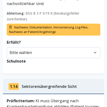
nachvollziehbar sind.
Ableitung:
BSG B 3 P 5/19 R (Beratungsfehler
zurechenbar).
Nachweis: Dokumentation, Versionierung, Log-Files,
Nachweis an Patient/Angehörige
Erfüllt?
Schulnote
1.14
Sektorenübergreifende Sicht
Prüfkriterium:
KI muss Übergang nach
Krankenhausbehandlung abbilden (Patient Journey