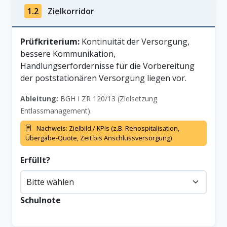
1.2
Zielkorridor
Prüfkriterium:
Kontinuität der Versorgung,
bessere Kommunikation,
Handlungserfordernisse für die Vorbereitung
der poststationären Versorgung liegen vor.
Ableitung:
BGH I ZR 120/13 (Zielsetzung
Entlassmanagement).
Nachweis: Zielbild / KPIs (z.B. Rehospitalisation,
Übergabe-Quote, Zeit bis Anschlussversorgung)
Erfüllt?
Schulnote